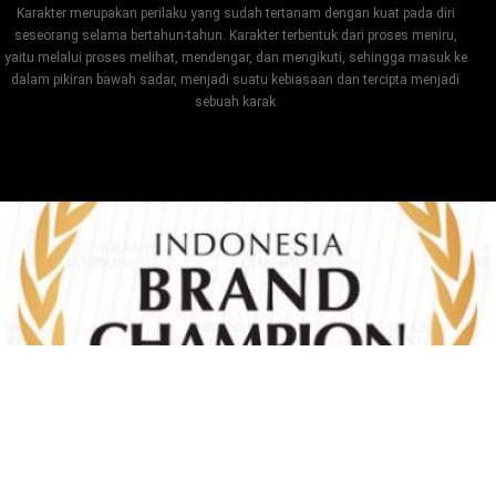
Karakter merupakan perilaku yang sudah tertanam dengan kuat pada diri
seseorang selama bertahun-tahun. Karakter terbentuk dari proses meniru,
yaitu melalui proses melihat, mendengar, dan mengikuti, sehingga masuk ke
dalam pikiran bawah sadar, menjadi suatu kebiasaan dan tercipta menjadi
sebuah karak