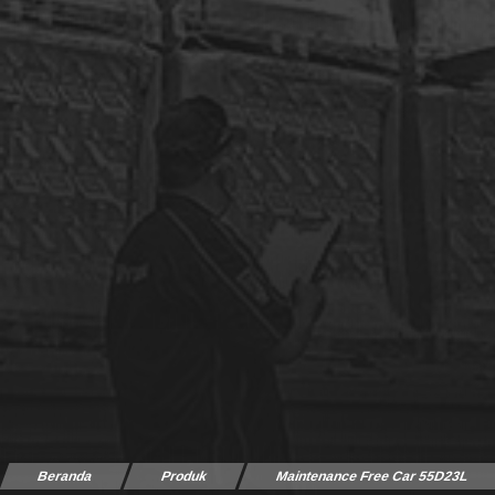
Beranda
Produk
Maintenance Free Car 55D23L