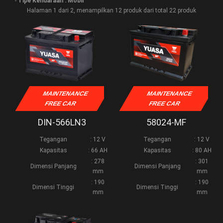
-
Tipe Kendaraan : Mobil
Halaman 1 dari 2, menampilkan 12 produk dari total 22 produk
MAINTENANCE
MAINTENANCE
FREE CAR
FREE CAR
DIN-566LN3
58024-MF
Tegangan
: 12 V
Tegangan
: 12 V
Kapasitas
: 66 AH
Kapasitas
: 80 AH
: 278
: 301
Dimensi Panjang
Dimensi Panjang
mm
mm
: 190
: 190
Dimensi Tinggi
Dimensi Tinggi
mm
mm